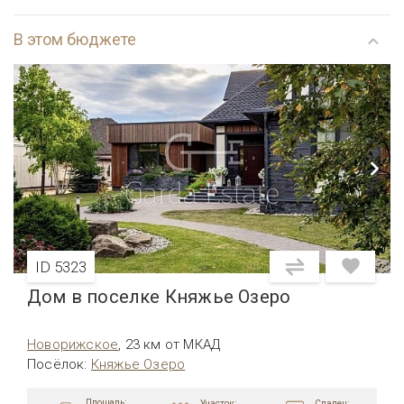
В этом бюджете
ID 5323
Дом в поселке Княжье Озеро
Новорижское
,
23 км от МКАД
Посёлок
:
Княжье Озеро
Площадь:
Участок:
Спален: