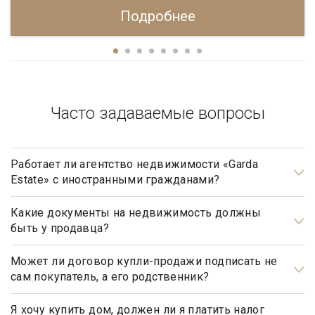
Подробнее
Часто задаваемые вопросы
Работает ли агентство недвижимости «Garda
Estate» с иностранными гражданами?
Да, наше агентство недвижимости, работает с
иностранными гражданами не резидентами РФ.
Какие документы на недвижимость должны
быть у продавца?
Документами, подтверждающими право собственности
продавца, являются: свидетельство о государственной
Может ли договор купли-продажи подписать не
сам покупатель, а его родственник?
регистрации права, а также правоустанавливающие
документы, такие как договор купли-продажи, мены,
Может, но для этого необходимо иметь действующую
дарения, передачи в собственность (приватизации),
нотариально заверенную доверенность.
Я хочу купить дом, должен ли я платить налог