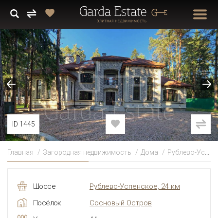
ID 1445
Главная
Загородная недвижимость
Дома
Рублево-Успенское
Шоссе
Рублево-Успенское, 24 км
Посёлок
Сосновый Остров