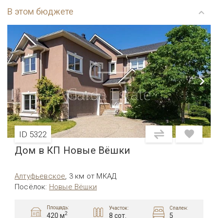
В этом бюджете
ID 5322
Дом в КП Новые Вёшки
Алтуфьевcкое
,
3 км от МКАД
Посёлок
:
Новые Вёшки
Площадь:
Участок:
Спален:
2
8 сот.
5
420 м