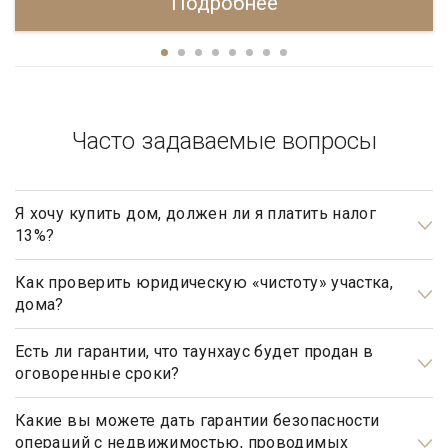
Подробнее
Часто задаваемые вопросы
Я хочу купить дом, должен ли я платить налог
13%?
Нет, не должны. Платить налог 13% будет только продавец,
налог рассчитывается на прибыль.
Как проверить юридическую «чистоту» участка,
дома?
Проверка юридической «чистоты» важнейшая задача при
подготовке к сделке.
Есть ли гарантии, что таунхаус будет продан в
оговоренные сроки?
В каждом отдельном случае проверка индивидуальна и
Да, агентство элитной недвижимости «Garda Estate»
зависит от истории объекта недвижимости, количества
гарантирует, что таунхаус будет продан в оговоренные
Какие вы можете дать гарантии безопасности
операций с недвижимостью, проводимых
собственников жилья, зарегистрированных лиц и т.д.
сроки, при условии, что Клиент принимает рекомендации,