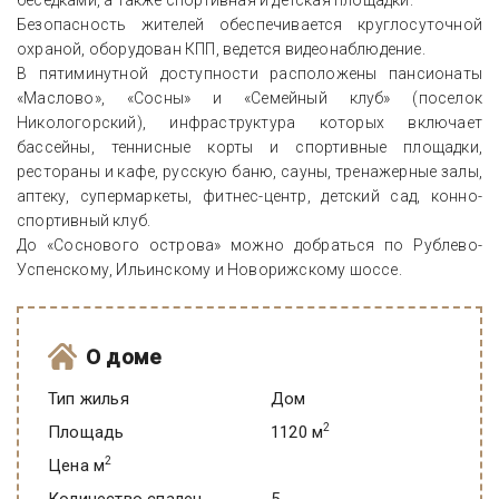
беседками, а также спортивная и детская площадки.
Безопасность жителей обеспечивается круглосуточной
охраной, оборудован КПП, ведется видеонаблюдение.
В пятиминутной доступности расположены пансионаты
«Маслово», «Сосны» и «Семейный клуб» (поселок
Никологорский), инфраструктура которых включает
бассейны, теннисные корты и спортивные площадки,
рестораны и кафе, русскую баню, сауны, тренажерные залы,
аптеку, супермаркеты, фитнес-центр, детский сад, конно-
спортивный клуб.
До «Соснового острова» можно добраться по Рублево-
Успенскому, Ильинскому и Новорижскому шоссе.
О доме
Тип жилья
Дом
2
Площадь
1120 м
2
Цена м