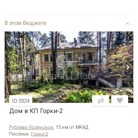
В этом бюджете
ID 5324
Дом в КП Горки-2
Рублево-Успенское
,
15 км от МКАД
Посёлок
:
Горки-2