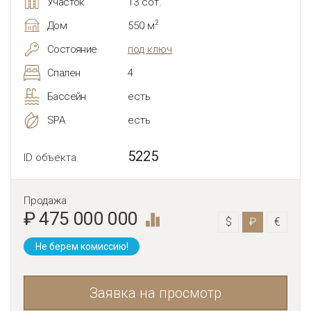
Участок
13 сот.
2
Дом
550 м
Состояние
под ключ
Спален
4
Бассейн
есть
SPA
есть
5225
ID объекта
Продажа
₽ 475 000 000
$
₽
€
Не берем комиссию!
Заявка на просмотр