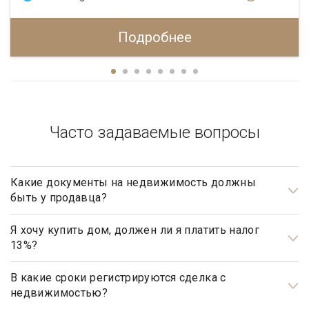
Подробнее
Часто задаваемые вопросы
Какие документы на недвижимость должны
быть у продавца?
Документами, подтверждающими право собственности
продавца, являются: свидетельство о государственной
Я хочу купить дом, должен ли я платить налог
13%?
регистрации права, а также правоустанавливающие
документы, такие как договор купли-продажи, мены,
Нет, не должны. Платить налог 13% будет только продавец,
дарения, передачи в собственность (приватизации),
налог рассчитывается на прибыль.
В какие сроки регистрируются сделка с
недвижимостью?
свидетельство о праве на наследство (по закону, по
завещанию, решению суда и пр.).
Общим сроком для регистрации прав на недвижимое