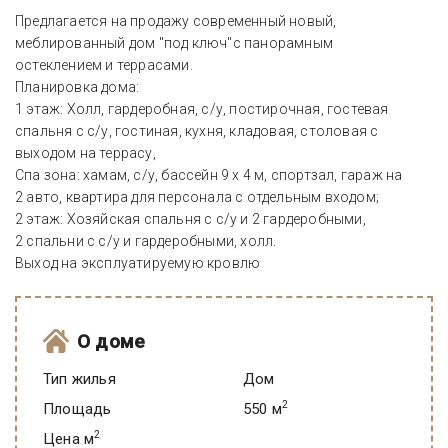
Предлагается на продажу современный новый,
меблированный дом "под ключ"с панорамным
остеклением и террасами.
Планировка дома:
1 этаж: Холл, гардеробная, с/у, постирочная, гостевая
спальня с с/у, гостиная, кухня, кладовая, столовая с
выходом на террасу,
Спа зона: хамам, с/у, бассейн 9 х 4 м, спортзал, гараж на
2 авто, квартира для персонала с отдельным входом;
2 этаж: Хозяйская спальня с с/у и 2 гардеробными,
2 спальни с с/у и гардеробными, холл.
Выход на эксплуатируемую кровлю
О доме
Тип жилья
Дом
2
Площадь
550 м
2
Цена м