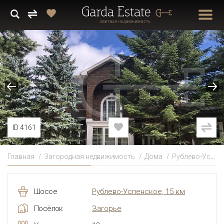
ID 4161
Главная
Загородная недвижимость
Дома
Рублево-Успенское
Шоссе
Рублево-Успенское, 15 км
Посёлок
Загорье