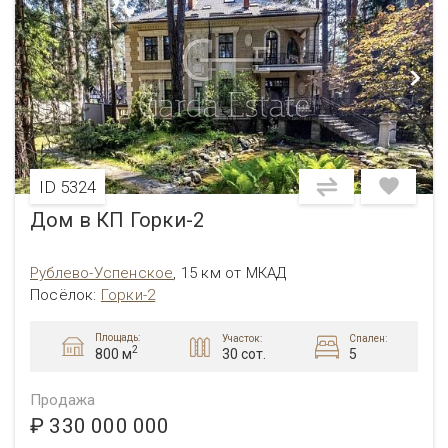
ID 5324
Дом в КП Горки-2
Рублево-Успенское
,
15 км от МКАД
Посёлок
:
Горки-2
Площадь:
Участок:
Спален:
2
30 сот.
5
800 м
Продажа
₽ 330 000 000