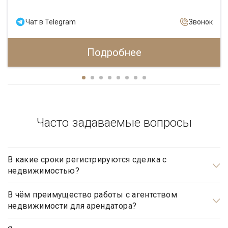
Чат в Telegram
Звонок
Подробнее
Часто задаваемые вопросы
В какие сроки регистрируются сделка с
недвижимостью?
Общим сроком для регистрации прав на недвижимое
имущество и сделок с ним является один месяц. Некоторые
В чём преимущество работы с агентством
недвижимости для арендатора?
виды регистрационных действий осуществляются в более
короткие сроки.
Арендаторы элитной недвижимости почти всегда очень