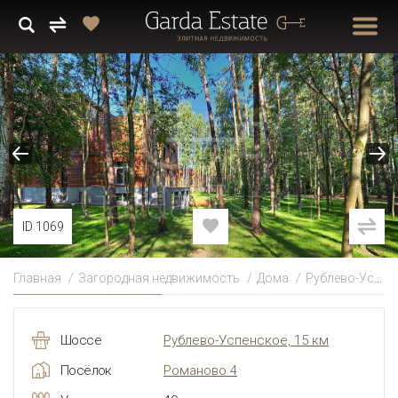
ID 1069
Главная
Загородная недвижимость
Дома
Рублево-Успенское
Шоссе
Рублево-Успенское, 15 км
Посёлок
Романово 4