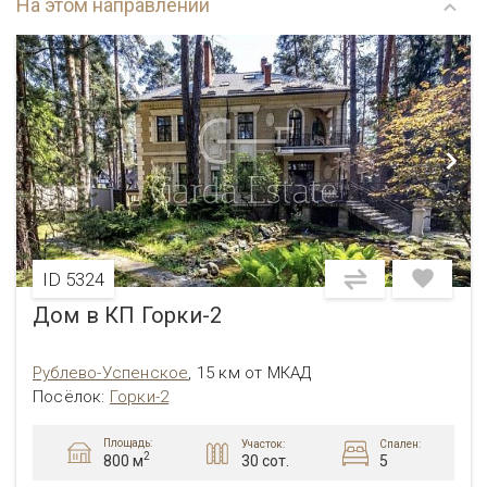
На этом направлении
ID 5324
Дом в КП Горки-2
Рублево-Успенское
,
15 км от МКАД
Посёлок
:
Горки-2
Площадь:
Участок:
Спален:
2
30 сот.
5
800 м