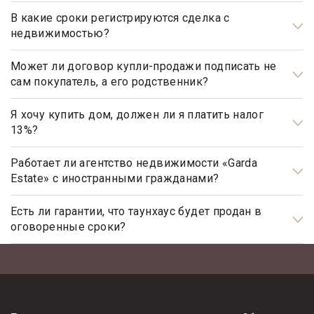
В какие сроки регистрируются сделка с
недвижимостью?
Общим сроком для регистрации прав на недвижимое
имущество и сделок с ним является один месяц. Некоторые
Может ли договор купли-продажи подписать не
сам покупатель, а его родственник?
виды регистрационных действий осуществляются в более
короткие сроки.
Может, но для этого необходимо иметь действующую
нотариально заверенную доверенность.
Я хочу купить дом, должен ли я платить налог
13%?
Нет, не должны. Платить налог 13% будет только продавец,
налог рассчитывается на прибыль.
Работает ли агентство недвижимости «Garda
Estate» с иностранными гражданами?
Да, наше агентство недвижимости, работает с
иностранными гражданами не резидентами РФ.
Есть ли гарантии, что таунхаус будет продан в
оговоренные сроки?
Да, агентство элитной недвижимости «Garda Estate»
гарантирует, что таунхаус будет продан в оговоренные
сроки, при условии, что Клиент принимает рекомендации,
данные ему риэлтором агентства, при определении ценовой
политики, обусловленной ситуацией на рынке