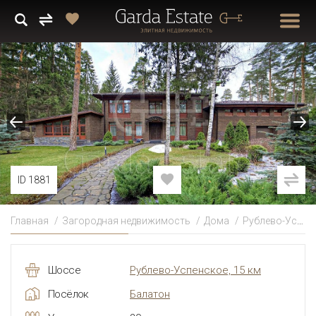
ID 1881
Главная
Загородная недвижимость
Дома
Рублево-Успенское
Шоссе
Рублево-Успенское, 15 км
Посёлок
Балатон