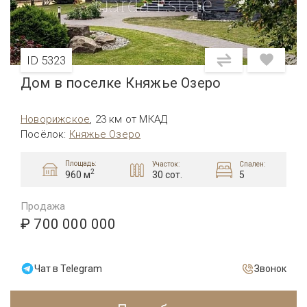
ID 5323
Дом в поселке Княжье Озеро
Новорижское
,
23 км от МКАД
Посёлок
:
Княжье Озеро
Площадь:
Участок:
Спален:
2
30 сот.
5
960 м
Продажа
₽ 700 000 000
Чат в Telegram
Звонок