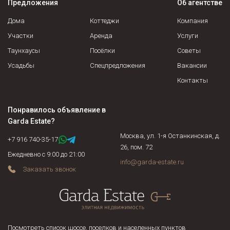
Предложения
Об агентстве
недвижимости, и не станет выставлять на продажу объекты
по завышенной цене.
Дома
Коттеджи
Компания
Участки
Аренда
Услуги
Таунхаусы
Посёлки
Советы
Усадьбы
Спецпредложения
Вакансии
Контакты
Понравилось объявление в
Garda Estate
?
Москва, ул. 1-я Останкинская, д.
+7 916 740-35-17
26, пом. 72
Ежедневно с 9:00 до 21:00
info@garda-estate.ru
Заказать звонок
Посмотреть список шоссе, поселков и населенных пунктов