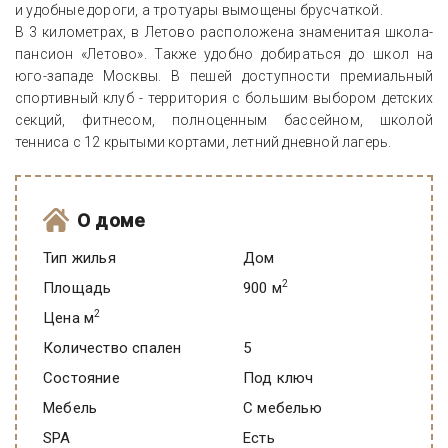
и удобные дороги, а тротуары вымощены брусчаткой.
В 3 километрах, в Летово расположена знаменитая школа-
пансион «Летово». Также удобно добираться до школ на
юго-западе Москвы. В пешей доступности премиальный
спортивный клуб - территория с большим выбором детских
секций, фитнесом, полноценным бассейном, школой
тенниса с 12 крытыми кортами, летний дневной лагерь.
О доме
Тип жилья
Дом
2
Площадь
900 м
2
Цена м
Количество спален
5
Состояние
под ключ
Мебель
C мебелью
SPA
есть