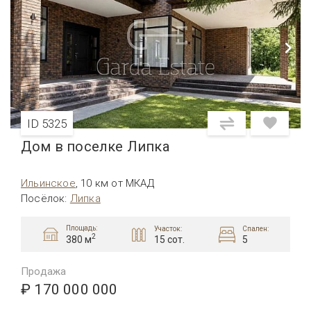
ID 5325
Дом в поселке Липка
Ильинское
,
10 км от МКАД
Посёлок
:
Липка
Площадь:
Участок:
Спален:
2
15 сот.
5
380 м
Продажа
₽ 170 000 000