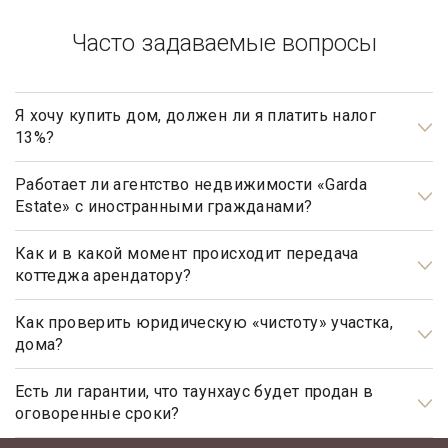
Часто задаваемые вопросы
Я хочу купить дом, должен ли я платить налог
13%?
Нет, не должны. Платить налог 13% будет только продавец,
налог рассчитывается на прибыль.
Работает ли агентство недвижимости «Garda
Estate» с иностранными гражданами?
Да, наше агентство недвижимости, работает с
иностранными гражданами не резидентами РФ.
Как и в какой момент происходит передача
коттеджа арендатору?
Передача коттеджа от собственника арендатору
происходит после подписания обеими сторонами
Как проверить юридическую «чистоту» участка,
дома?
соответствующего договора аренды (найма) и подписания
акта приема-передачи объекта недвижимости. Зачастую
Проверка юридической «чистоты» важнейшая задача при
даты подписания договора аренды и акта не совпадают,
подготовке к сделке.
Есть ли гарантии, что таунхаус будет продан в
оговоренные сроки?
однако стоит помнить, что юридически ответственность за
сдаваемый коттедж и находящееся в нем имущество
В каждом отдельном случае проверка индивидуальна и
Да, агентство элитной недвижимости «Garda Estate»