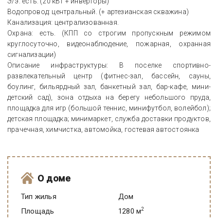
Э/э: есть. (20 кВт + инверторы)
Водопровод: центральный. (+ артезианская скважина)
Канализация: централизованная.
Охрана: есть. (КПП со строгим пропускным режимом
круглосуточно, видеонаблюдение, пожарная, охранная
сигнализации)
Описание инфраструктуры: В поселке спортивно-
развлекательный центр (фитнес-зал, бассейн, сауны,
боулинг, бильярдный зал, банкетный зал, бар-кафе, мини-
детский сад), зона отдыха на берегу небольшого пруда,
площадка для игр (большой теннис, минифутбол, волейбол);
детская площадка; минимаркет, служба доставки продуктов,
прачечная, химчистка, автомойка, гостевая автостоянка
О доме
Тип жилья
Дом
2
Площадь
1280 м