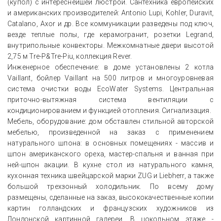
(купол) с интереснейшей люстрой. Сантехника европейских
и американских производителей: Antonio Lupi, Kohler, Duravit,
Catalano, Axor и др. Все коммуникации разведены под ключ,
везде теплые полы, где керамогранит, розетки Legrand,
внутрипольные конвекторы. Межкомнатные двери высотой
2,75 м Tre-P&Tre-Piu, коллекция Rever.
Инженерное обеспечение: в доме установлены 2 котла
Vaillant, бойлер Vaillant на 500 литров и многоуровневая
система очистки воды EcoWater Systems. Центральная
приточно-вытяжная система вентиляции с
кондиционированием и функцией отопления. Сигнализация.
Мебель, оборудование: дом обставлен стильной авторской
мебелью, произведенной на заказ с применением
натурального шпона: в основных помещениях - массив и
шпон американского ореха, мастер-спальня и ванная при
ней-шпон акации. В кухне стол из натурального камня,
кухонная техника швейцарской марки ZUG и Liebherr, а также
большой трехзонный холодильник. По всему дому
размещены, сделанные на заказ, высококачественные копии
картин голландских и французских художников из
Лондонской картинной галереи. В цокольном этаже -