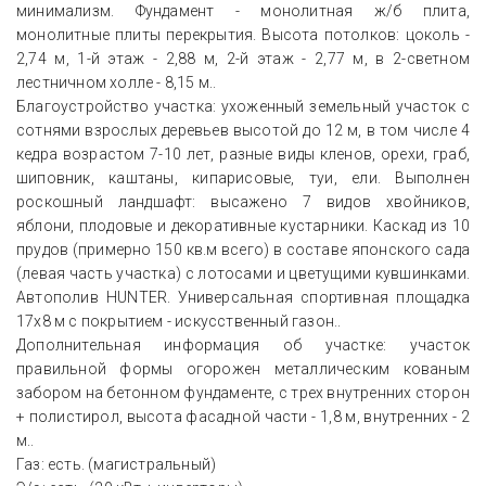
минимализм. Фундамент - монолитная ж/б плита,
монолитные плиты перекрытия. Высота потолков: цоколь -
2,74 м, 1-й этаж - 2,88 м, 2-й этаж - 2,77 м, в 2-светном
лестничном холле - 8,15 м..
Благоустройство участка: ухоженный земельный участок с
сотнями взрослых деревьев высотой до 12 м, в том числе 4
кедра возрастом 7-10 лет, разные виды кленов, орехи, граб,
шиповник, каштаны, кипарисовые, туи, ели. Выполнен
роскошный ландшафт: высажено 7 видов хвойников,
яблони, плодовые и декоративные кустарники. Каскад из 10
прудов (примерно 150 кв.м всего) в составе японского сада
(левая часть участка) с лотосами и цветущими кувшинками.
Автополив HUNTER. Универсальная спортивная площадка
17х8 м с покрытием - искусственный газон..
Дополнительная информация об участке: участок
правильной формы огорожен металлическим кованым
забором на бетонном фундаменте, с трех внутренних сторон
+ полистирол, высота фасадной части - 1,8 м, внутренних - 2
м..
Газ: есть. (магистральный)