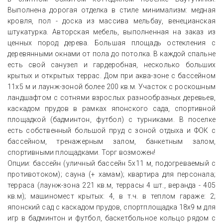
Выполнена дорогая отделка в стиле минимализм: медная
кровля, пол - доска из массива мельбау, венецианская
штукатурка. Авторская мебель, выполненная на заказ из
ценных пород дерева. Большая площадь остекления с
деревянными окнами от пола до потолка. В каждой спальне
есть свой санузел и гардеробная, несколько больших
крытых и открытых террас. Дом при аква-зоне с бассейном
11х5 м и лаунж-зоной более 200 кв.м. Участок с роскошным
ландшафтом с сотнями взрослых разнообразных деревьев,
каскадом прудов в рамках японского сада, спортивной
площадкой (бадминтон, футбол) с турниками. В поселке
есть собственный большой пруд с зоной отдыха и ФОК с
бассейном, тренажерным залом, банкетным залом,
спортивными площадками. Торг возможен!
Опции: бассейн (уличный бассейн 5х11 м, подогреваемый с
противотоком); сауна (+ хамам); квартира для персонала;
терраса (лаунж-зона 221 кв.м, террасы 4 шт., веранда - 405
кв.м); машиномест крытых: 4, в т.ч. в теплом гараже: 2;
японский сад с каскадом прудов, спортплощадка 18х9 м для
игр в бадминтон и футбол, баскетбольное кольцо рядом с