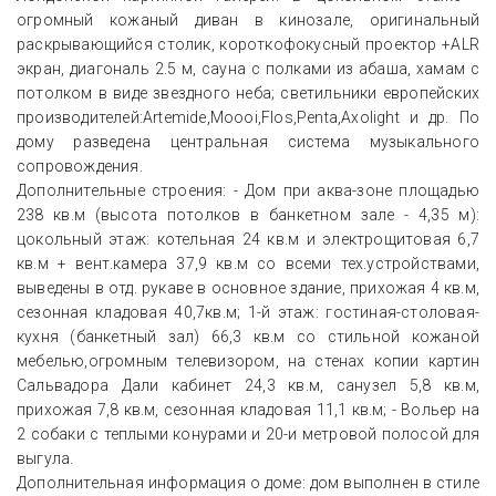
огромный кожаный диван в кинозале, оригинальный
раскрывающийся столик, короткофокусный проектор +ALR
экран, диагональ 2.5 м, сауна с полками из абаша, хамам с
потолком в виде звездного неба; светильники европейских
производителей:Artemide,Moooi,Flos,Penta,Axolight и др. По
дому разведена центральная система музыкального
сопровождения.
Дополнительные строения: - Дом при аква-зоне площадью
238 кв.м (высота потолков в банкетном зале - 4,35 м):
цокольный этаж: котельная 24 кв.м и электрощитовая 6,7
кв.м + вент.камера 37,9 кв.м со всеми тех.устройствами,
выведены в отд. рукаве в основное здание, прихожая 4 кв.м,
сезонная кладовая 40,7кв.м; 1-й этаж: гостиная-столовая-
кухня (банкетный зал) 66,3 кв.м со стильной кожаной
мебелью,огромным телевизором, на стенах копии картин
Сальвадора Дали кабинет 24,3 кв.м, санузел 5,8 кв.м,
прихожая 7,8 кв.м, сезонная кладовая 11,1 кв.м; - Вольер на
2 собаки с теплыми конурами и 20-и метровой полосой для
выгула.
Дополнительная информация о доме: дом выполнен в стиле