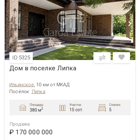
ID 5325
Дом в поселке Липка
Ильинское
,
10 км от МКАД
Посёлок
:
Липка
Площадь:
Участок:
Спален:
2
15 сот.
5
380 м
Продажа
₽ 170 000 000