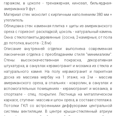
гаражом, в цоколе - тренажерная, кинозал, бильярдная-
американка 9 фут..
Материал стен: монолит с кирпичным наполнением 380 мм +
утеплитель
Облицовка стен: каменная плитка + щиты из американского
ореха с горизонт. раскладкой, цоколь - натуральный камень
Окна: стеклопакеты деревянные. (сосна, 2-камерные, от пола
до потолка, высота - 2,8 м)
Описание внутренней отделки: выполнена современная
лаконичная отделка с преобладанием стиля "минимализм".
Стены: высококачественная покраска, декоративная
штукатурка, в санузлах керамогранит и мозаика из стекла и
натурального камня. На полу керамогранит и паркетная
доска из массива мербау на 1 этаже, на 2-м - массив
американского ореха, в спальнях - ковролин, в санузлах и
вспомогательных помещениях - керамогранит и мозаика, в
спортзале - спец. покрытие. Лестница на металлическом
каркасе, ступени - массив и шпон ореха, в составе стеллажа.
Потолки ГКЛ со встроенными диффузорами центральной
системы вентиляции. В центре крыши-стеклянный атриум