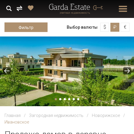
$
₽
€
Выбор валюты
Фильтр
Главная
Загородная недвижимость
Новорижское
Ивановское