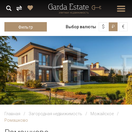
$
₽
€
Выбор валюты
Фильтр
Главная
Загородная недвижимость
Можайское
Ромашково