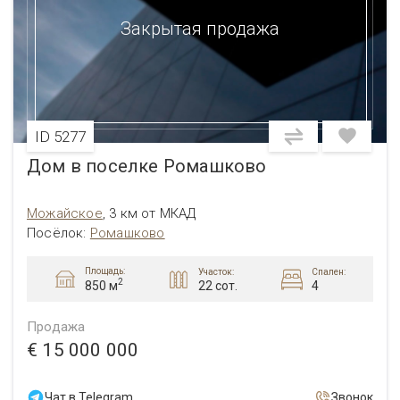
Закрытая продажа
ID 5277
Дом в поселке Ромашково
Можайское
,
3 км от МКАД
Посёлок:
Ромашково
Площадь:
Участок:
Спален:
2
22 сот.
4
850 м
Продажа
€ 15 000 000
Чат в Telegram
Звонок