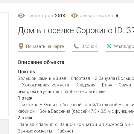
Просмотров:
2518
Сейчас смотрят:
8
Дом в поселке Сорокино ID: 3
Показать на карте
Звонок
WhatsAp
Описание объекта
Цоколь
Большой каминный зал – Спортзал – 2 Санузла (Большо
– Холодильная комната – Кладовая – Баня – Сауна 
выходом на участок к барбекю-зоне и реке.
1 этаж
Прихожая – Кухня с обеденной зоной/Столовой – Гости
кабиной – Зона Бассейна (бассейн 7,5 х 3,5 м с функцией
2 этаж
Главная спальня с Ванной комнатой и Гардеробной –
Ванные комнаты – Кабинет