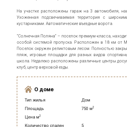
На участке расположены гараж на 3 автомобиля, нав
Ухоженная подсвечиваемая территория с широким
кустарниками. Автоматические въездные ворота.
“Солнечная Поляна” – поселок премиум-класса, находи
особой системой пропуска. Расположен в 18 км от 
Поселок окружен реликтовым лесом. Полностью закрыт
пляж, игровые площадки для разных видов спортивны
школа. Недалеко расположены различные центры досуг
клуб, центр верховой езды.
О доме
Тип жилья
Дом
2
Площадь
750 м
2
Цена м
Количество спален
5