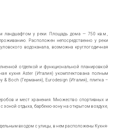
м ландшафтом у реки. Площадь дома — 750 кв.м.,
проживанию. Расположен непосредственно у реки
куловского водоканала, возможна круглогодичная
лненной отделкой и функциональной планировкой
ая кухня Aster (Италия) укомплектована полным
y & Boch (Германия), Eurodesign (Италия), плитка –
деробов и мест хранения. Множество спортивных и
 с зоной отдыха, барбекю-зону на открытом воздухе,
тдельным входом с улицы, в нем расположены Кухня-