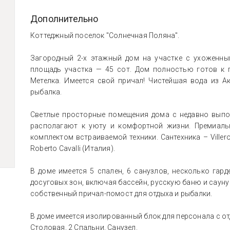
Дополнительно
Коттеджный поселок "Солнечная Поляна".
Загородный 2-х этажный дом на участке с ухоженны
площадь участка — 45 сот. Дом полностью готов к 
Метелка. Имеется свой причал! Чистейшая вода из А
рыбалка.
Светлые просторные помещения дома с недавно выпо
располагают к уюту и комфортной жизни. Премиальн
комплектом встраиваемой техники. Сантехника – Villero
Roberto Cavalli (Италия).
В доме имеется 5 спален, 6 санузлов, несколько гар
досуговых зон, включая бассейн, русскую баню и сауну
собственный причал-помост для отдыха и рыбалки.
В доме имеется изолированный блок для персонала с о
Столовая, 2 Спальни, Санузел.