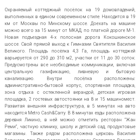
Охраняемый коттеджный посёлок на 19 домовладений,
выполненных в едином современном стиле. Находится в 19
км от Москвы по Минскому шоссе. Доехать на машине
можно всего за 15 минут от МКАД, по платной дороге М-1.
Новая подъездная 4-х полосная дорога Кокошкинское
шоссе. Свой прямой выход к Гимназии Святителя Василия
Великого. Площадь посёлка 4,3 Га, площадь коттеджей
варьируется от 290 до 310 м2, участки от 11 до 30 соток.
Предусмотрены все необходимые коммуникации, включая
центральную газификацию, ливневую и бытовую
канализацию. Внутри посёлка расположены:
административно-бытовой корпус, спортивная площадка,
зона отдыха с остекленной верандой, детская игровая
площадка, 2 гостевых автостоянки на 8 и 15 машиномест.
Развитая внешняя инфраструктура, в 5 минутах на авто
находится Metro Cash&Carry. В 8 минутах езды расположена
деревня Ликино, в ней можно отметить ресторан “Жан
Реми”, частную клинику, школу и детский сад, продуктовые
магазины. Также рядом расположена церковь Василия