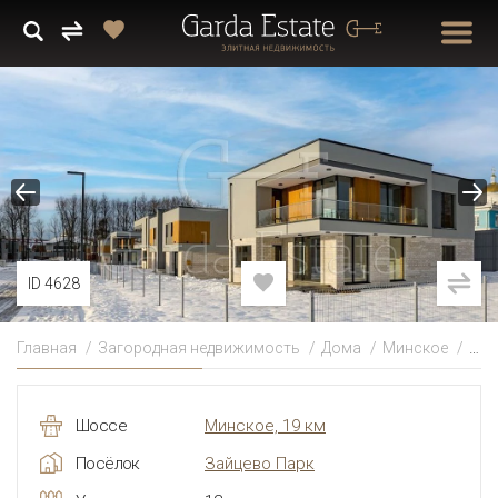
ID 4628
Главная
Загородная недвижимость
Дома
Минское
Зай
Шоссе
Минское, 19 км
Посёлок
Зайцево Парк