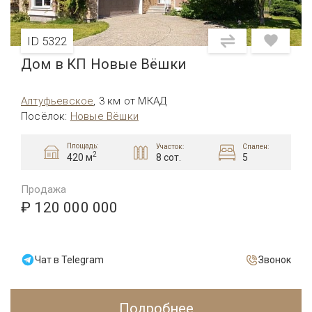
ID 5322
Дом в КП Новые Вёшки
Алтуфьевcкое
,
3 км от МКАД
Посёлок
:
Новые Вёшки
Площадь:
Участок:
Спален:
2
8 сот.
5
420 м
Продажа
₽ 120 000 000
Чат в Telegram
Звонок
Подробнее