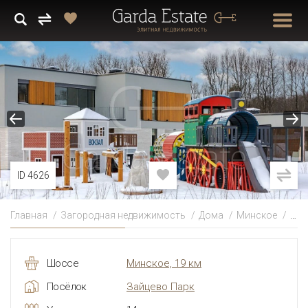
ID 4626
Главная
Загородная недвижимость
Дома
Минское
Зай
Шоссе
Минское, 19 км
Посёлок
Зайцево Парк