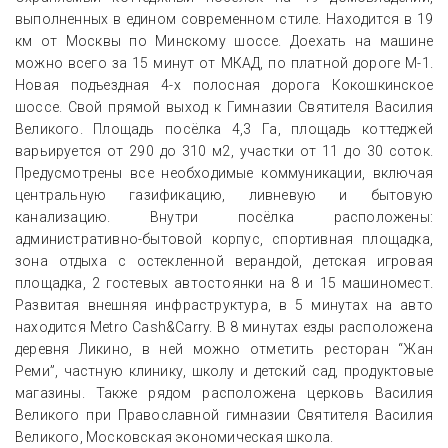
выполненных в едином современном стиле. Находится в 19
км от Москвы по Минскому шоссе. Доехать на машине
можно всего за 15 минут от МКАД, по платной дороге М-1.
Новая подъездная 4-х полосная дорога Кокошкинское
шоссе. Свой прямой выход к Гимназии Святителя Василия
Великого. Площадь посёлка 4,3 Га, площадь коттеджей
варьируется от 290 до 310 м2, участки от 11 до 30 соток.
Предусмотрены все необходимые коммуникации, включая
центральную газификацию, ливневую и бытовую
канализацию. Внутри посёлка расположены:
административно-бытовой корпус, спортивная площадка,
зона отдыха с остекленной верандой, детская игровая
площадка, 2 гостевых автостоянки на 8 и 15 машиномест.
Развитая внешняя инфраструктура, в 5 минутах на авто
находится Metro Cash&Carry. В 8 минутах езды расположена
деревня Ликино, в ней можно отметить ресторан “Жан
Реми”, частную клинику, школу и детский сад, продуктовые
магазины. Также рядом расположена церковь Василия
Великого при Православной гимназии Святителя Василия
Великого, Московская экономическая школа.