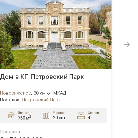
Дом в КП Петровский Парк
Дом 
Новорижское
,
30 км от МКАД
Новор
Посёлок
:
Петровский Парк
Посёл
Площадь:
Участок:
Спален:
2
20 сот.
4
760 м
Продажа
Прода