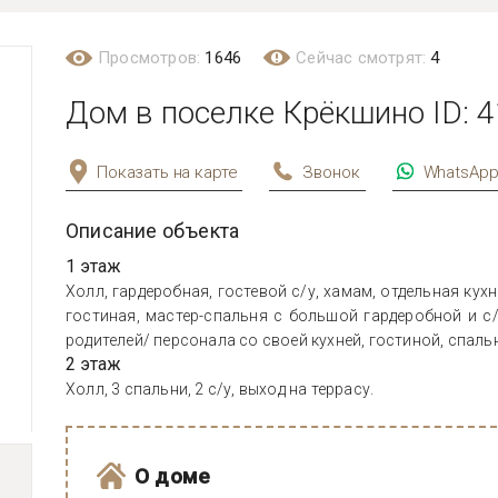
Просмотров:
1646
Сейчас смотрят:
4
Дом в поселке Крёкшино ID: 
Показать на карте
Звонок
WhatsAp
Описание объекта
1 этаж
Холл, гардеробная, гостевой с/у, хамам, отдельная ку
гостиная, мастер-спальня с большой гардеробной и с/
родителей/ персонала со своей кухней, гостиной, спальн
2 этаж
Холл, 3 спальни, 2 с/у, выход на террасу.
О доме