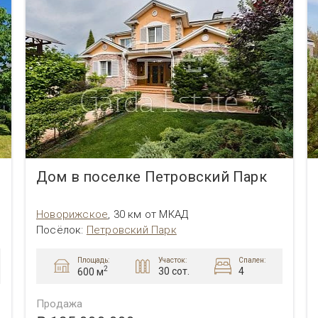
Дом в поселке Петровский Парк
Новорижское
,
30 км от МКАД
Посёлок
:
Петровский Парк
Площадь:
Участок:
Спален:
2
30 сот.
4
600 м
Продажа