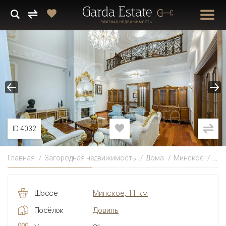
ID 4032
Главная
Загородная недвижимость
Дома
Минское
Гри
Шоссе
Минское, 11 км
Посёлок
Довиль