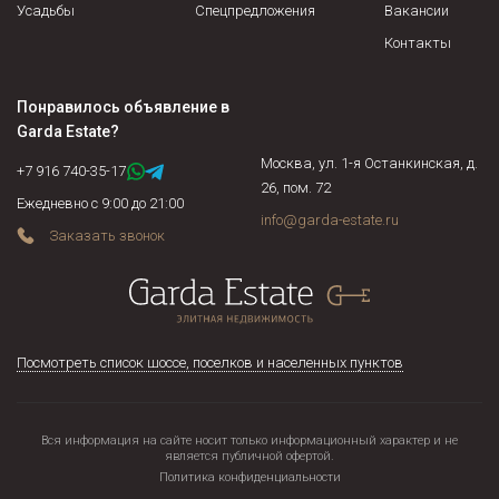
стоимость (применяется в случае наличия в доме
Усадьбы
Спецпредложения
Вакансии
предметов антиквариата, эксклюзивных предметов
Контакты
интерьера).
Понравилось объявление в
Garda Estate
?
Москва, ул. 1-я Останкинская, д.
+7 916 740-35-17
26, пом. 72
Ежедневно с 9:00 до 21:00
info@garda-estate.ru
Заказать звонок
Посмотреть список шоссе, поселков и населенных пунктов
Вся информация на сайте носит только информационный характер и не
является публичной офертой.
Политика конфиденциальности