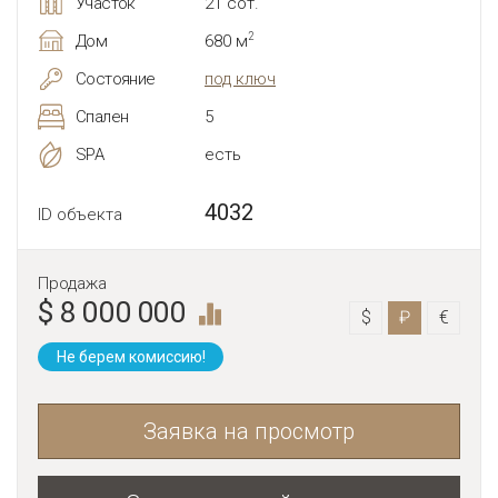
Участок
21 сот.
2
Дом
680 м
Состояние
под ключ
Спален
5
SPA
есть
4032
ID объекта
Продажа
$ 8 000 000
$
₽
€
Не берем комиссию!
Заявка на просмотр