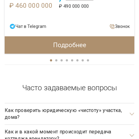
₽ 460 000 000
₽ 490 000 000
Чат в Telegram
Звонок
Подробнее
Часто задаваемые вопросы
Как проверить юридическую «чистоту» участка,
дома?
Проверка юридической «чистоты» важнейшая задача при
подготовке к сделке.
Как и в какой момент происходит передача
коттеджа арендатору?