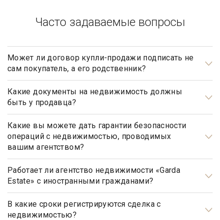
Часто задаваемые вопросы
Может ли договор купли-продажи подписать не
сам покупатель, а его родственник?
Может, но для этого необходимо иметь действующую
нотариально заверенную доверенность.
Какие документы на недвижимость должны
быть у продавца?
Документами, подтверждающими право собственности
продавца, являются: свидетельство о государственной
Какие вы можете дать гарантии безопасности
операций с недвижимостью, проводимых
регистрации права, а также правоустанавливающие
вашим агентством?
документы, такие как договор купли-продажи, мены,
Наше агентство элитной недвижимости осуществляет
дарения, передачи в собственность (приватизации),
полный контроль над каждым шагом сделки, оказывает
Работает ли агентство недвижимости «Garda
свидетельство о праве на наследство (по закону, по
Estate» с иностранными гражданами?
полное юридическое сопровождение на всех этапах
завещанию, решению суда и пр.).
сотрудничества, что гарантирует вашу безопасность и
Да, наше агентство недвижимости, работает с
«чистоту» сделки.
иностранными гражданами не резидентами РФ.
В какие сроки регистрируются сделка с
недвижимостью?