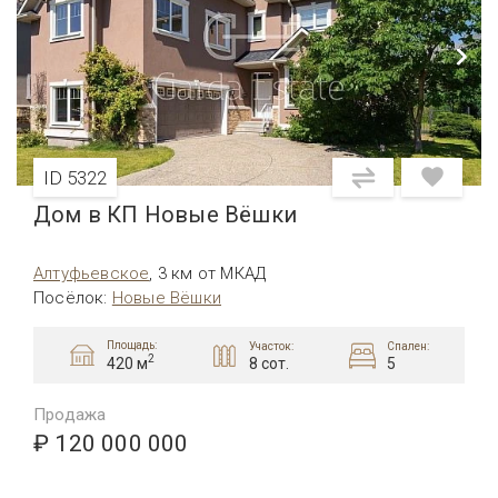
ID 5322
Дом в КП Новые Вёшки
Алтуфьевcкое
,
3 км от МКАД
Посёлок
:
Новые Вёшки
Площадь:
Участок:
Спален:
2
8 сот.
5
420 м
Продажа
₽ 120 000 000