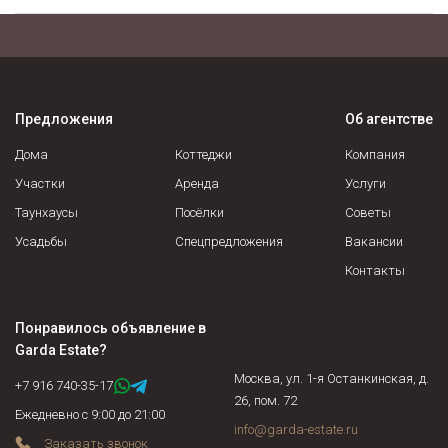
Общим сроком для регистрации прав на недвижимое
имущество и сделок с ним является один месяц. Некоторые
виды регистрационных действий осуществляются в более
короткие сроки.
Предложения
Об агентстве
Дома
Коттеджи
Компания
Участки
Аренда
Услуги
Таунхаусы
Посёлки
Советы
Усадьбы
Спецпредложения
Вакансии
Контакты
Понравилось объявление в
Garda Estate
?
Москва, ул. 1-я Останкинская, д.
+7 916 740-35-17
26, пом. 72
Ежедневно с 9:00 до 21:00
info@garda-estate.ru
Заказать звонок