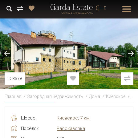
ID 3578
Главная
Загородная недвижимость
Дома
Киевское
Ра
Шоссе
Киевское, 7 км
Посёлок
Рассказовка