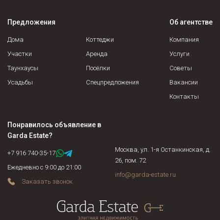
документы, такие как договор купли-продажи, мены,
дарения, передачи в собственность (приватизации),
Предложения
Об агентстве
свидетельство о праве на наследство (по закону, по
завещанию, решению суда и пр.).
Дома
Коттеджи
Компания
Участки
Аренда
Услуги
Таунхаусы
Посёлки
Советы
Усадьбы
Спецпредложения
Вакансии
Контакты
Понравилось объявление в
Garda Estate
?
Москва, ул. 1-я Останкинская, д.
+7 916 740-35-17
26, пом. 72
Ежедневно с 9:00 до 21:00
info@garda-estate.ru
Заказать звонок