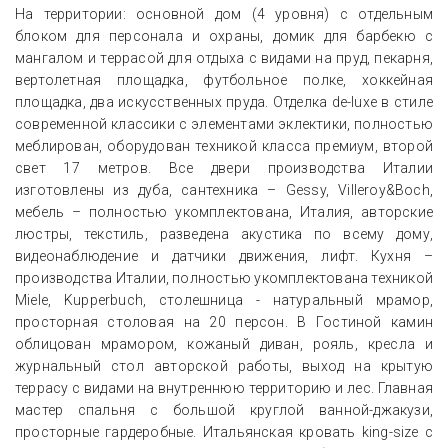
На территории: основной дом (4 уровня) с отдельным
блоком для персонала и охраны, домик для барбекю с
мангалом и террасой для отдыха с видами на пруд, пекарня,
вертолетная площадка, футбольное полке, хоккейная
площадка, два искусственных пруда. Отделка de-luxe в стиле
современной классики с элементами эклектики, полностью
меблирован, оборудован техникой класса премиум, второй
свет 17 метров. Все двери производства Италии
изготовлены из дуба, сантехника – Gessy, Villeroy&Boch,
мебель – полностью укомплектована, Италия, авторские
люстры, текстиль, разведена акустика по всему дому,
видеонаблюдение и датчики движения, лифт. Кухня –
производства Италии, полностью укомплектована техникой
Miele, Kupperbuch, столешница - натуральный мрамор,
просторная столовая на 20 персон. В Гостиной камин
облицован мрамором, кожаный диван, рояль, кресла и
журнальный стол авторской работы, выход на крытую
террасу с видами на внутреннюю территорию и лес. Главная
мастер спальня с большой круглой ванной-джакузи,
просторные гардеробные. Итальянская кровать king-size с