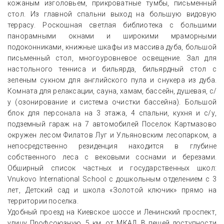
кожаным изголовьем, прикроватные тумбы, письменный
стол. Из главной спальни выход на большую видовую
террасу. Роскошная светлая библиотека с большими
панорамными окнами и широкими мраморными
подоконниками, книжные шкафы из массива дуба, большой
письменный стол, многоуровневое освещение. Зал для
настольного тенниса и бильярда, бильярдный стол с
зеленым сукном для английского пула и снукера из дуба.
Комната для релаксации, сауна, хамам, бассейн, душевая, с/
у (озонирование и система очистки бассейна). Большой
блок для персонала на 3 этажа, 4 спальни, кухня и с/у,
подземный гараж на 7 автомобилей Поселок Картмазово
окружен лесом Филатов Луг и Ульяновским лесопарком, а
непосредственно резиденция находится в глубине
собственного леса с вековыми соснами и березами.
Обширный список частных и государственных школ:
Vnukovo International School с дошкольным отделением с 3
лет, Детский сад и школа «Золотой ключик» прямо на
территории поселка.
Удобный проезд на Киевское шоссе и Ленинский проспект,
улицу Профсоюзную, 5 км. от МКАД. В пешей доступности