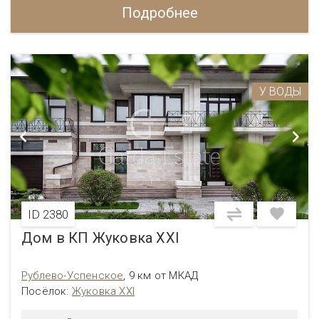
Подробнее
У ВОДЫ
ID 2380
Дом в КП Жуковка XXI
Рублево-Успенское
,
9 км от МКАД
Посёлок:
Жуковка XXI