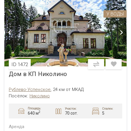
У ВОДЫ
ID 1472
Дом в КП Николино
Рублево-Успенское
,
24 км от МКАД
Посёлок:
Николино
Площадь:
Участок:
Спален:
2
70 сот.
5
640 м
Аренда