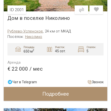
ID 2001
Дом в поселке Николино
Рублево-Успенское
,
24 км от МКАД
Посёлок:
Николино
Площадь:
Участок:
Спален:
2
45 сот.
5
650 м
Аренда
€ 22 000
/ мес
Чат в Telegram
Звонок
Подробнее