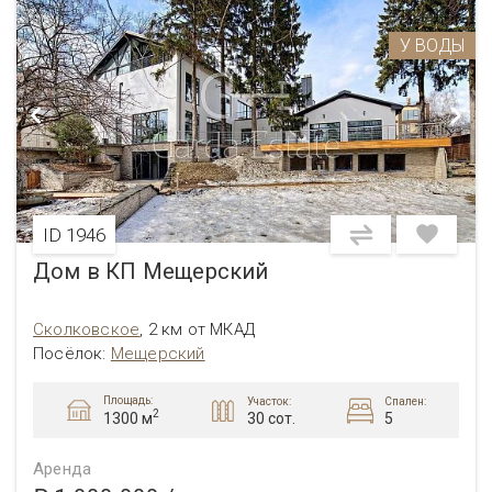
У ВОДЫ
ID 1946
Дом в КП Мещерский
Сколковское
,
2 км от МКАД
Посёлок:
Мещерский
Площадь:
Участок:
Спален:
2
30 сот.
5
1300 м
Аренда