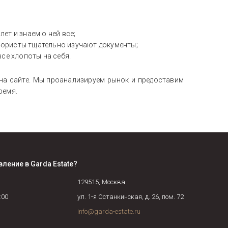
ет и знаем о ней все;
юристы тщательно изучают документы;
все хлопоты на себя.
на сайте. Мы проанализируем рынок и предоставим
ремя.
вление в
Garda Estate
?
129515
,
Москва
:00
ул. 1-я Останкинская, д. 26, пом. 72
info@garda-estate.ru