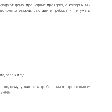
опадают дома, прошедшие проверку, о которых мы
 CLUB
Резиденс
Усово
несколько этажей, выставите требования, и уже в
Шульгино
ВСЕ ПОСЁЛКИ
ПОСМОТРЕТЬ ВСЕ
ПОСМОТРЕТЬ ВСЕ
ВСЕ ПОСЁЛКИ
а, гараж и т.д.
к водоему, у вас есть требования к строительным
 учтем.