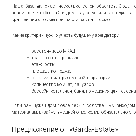
Наша база включает несколько сотен объектов. Сюда п
Таунхаус в поселке Трувиль
Участок в КП Трувиль
Дом в поселке Барвиха
Трувиль
Сосновый бор
Клуб-2071
Трувиль
знаем все. Чтобы найти дом, таунхаус или коттедж на 
кратчайший срок мы пригласим вас на просмотр.
Монтевиль
Успенское
Чесноково
Шульгино 4
Юрлово
Какие критерии нужно учесть будущему арендатору:
расстояние до МКАД;
транспортная развязка;
этажность;
площадь коттеджа;
организация придомовой территории;
количество комнат, санузлов;
бассейн, котельная, баня, помещения для персонал
Если вам нужен дом возле реки с собственным выходом 
материалам, дизайну, внешней отделке, мы обязательно это
Предложение от «Garda-Estate»