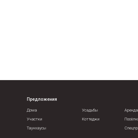
Предложения
Дома
Усадьбы
Аренда
Участки
Коттеджи
Посёлк
Таунхаусы
Спецпр