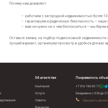
Почему нам доверяют:
работаем с загородной недвижимостью более 10 л
гарантируем юридическую безопасность — наши 
вам не нужно ни о чем беспокоиться — мы берем 
Оставьте заявку на подбор подмосковной недвижимости 
лучший вариант, организуем просмотр в удобное для вас в
Об агентстве
Понравилось объя
Компания
+7 916 740-35-17
и
Услуги
Ежедневно с 9:00 до 21
едложения
Советы
Заказать звонок
Вакансии