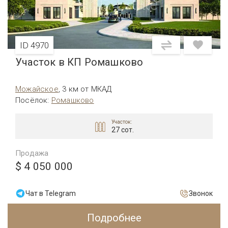
ID 4970
Участок в КП Ромашково
Можайское
,
3 км от МКАД
Посёлок
:
Ромашково
Участок:
27 сот.
Продажа
$ 4 050 000
Чат в Telegram
Звонок
Подробнее