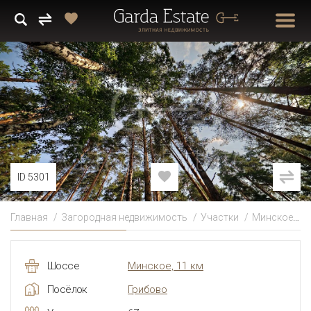
ID 5301
Главная
Загородная недвижимость
Участки
Минское
Шоссе
Минское, 11 км
Посёлок
Грибово