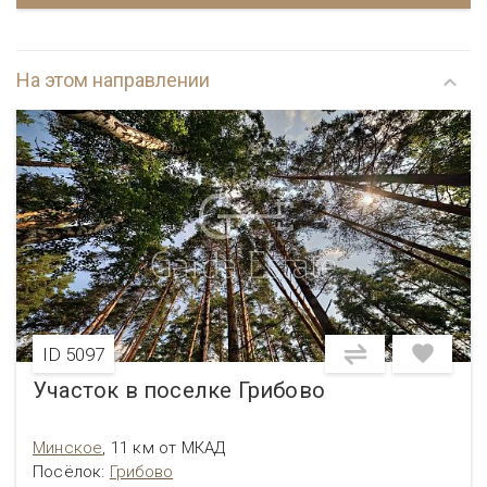
На этом направлении
ID 5097
Участок в поселке Грибово
Минское
,
11 км от МКАД
Посёлок
:
Грибово