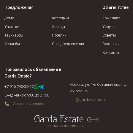
политики, обусловленной ситуацией на рынке
залоге у банка. Если объект недвижимости продается по
Предложения
Об агентстве
недвижимости, и не станет выставлять на продажу объекты
доверенности, нужно подтвердить действительность
по завышенной цене.
доверенности на момент сделки и т.д.
Дома
Коттеджи
Компания
Участки
Аренда
Услуги
Таунхаусы
Посёлки
Советы
Усадьбы
Спецпредложения
Вакансии
Контакты
Понравилось объявление в
Garda Estate
?
Москва, ул. 1-я Останкинская, д.
+7 916 740-35-17
26, пом. 72
Ежедневно с 9:00 до 21:00
info@garda-estate.ru
Заказать звонок